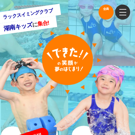
会員
会員
ラックスイミングクラブ
集合!
に
湖南キッズ
コンセプト
コース紹介
泳力認定にチャレンジ
施設のご案内
スクールカレンダー
欠席振替
体験案内
入会案内