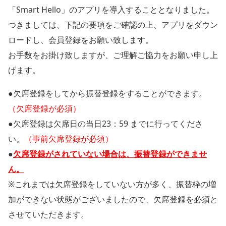
よくある質問
「Smart Hello」のアプリを導入することとなりました。
スクールバス
新着情報
つきましては、下記の要項をご確認の上、アプリをダウン
交通アクセス・スクールバス
ロードし、会員登録をお願い致します。
お手数をお掛け致しますが、ご理解ご協力をお願い申し上
お問合わせ
げます。
●欠席登録をしてから振替登録をすることができます。
体験予約・お申込み・お問い合わせ
（欠席登録が必須）
077-554-3380
●欠席登録は欠席日の当日23：59 までに行ってくださ
い。
（事前欠席登録が必須）
会社概要
施設ルール・マナー
●
欠席登録がされていない場合は、振替登録ができませ
（PDF）
ん。
会員規約・利用規約（PDF）
※これまでは欠席登録をしていない方が多く、振替枠の増
採用情報
加ができない状態がございましたので、欠席登録を必須と
保育園・幼稚園の運営
プライバシーポリシー
させていただきます。
者様へ