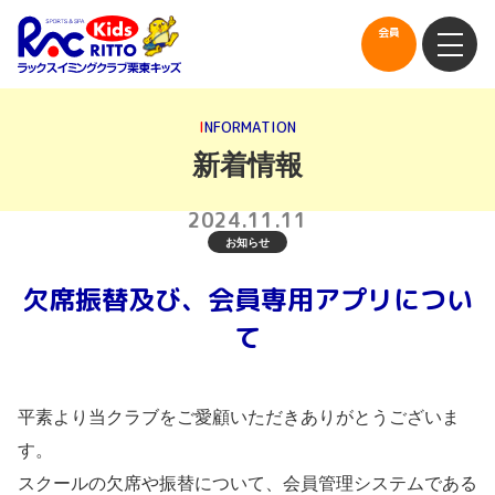
会員
会員
I
N
F
O
R
M
A
T
I
O
N
コンセプト
新着情報
コース紹介
2024.11.11
お知らせ
泳力認定にチャレンジ
欠席振替及び、会員専用アプリについ
施設のご案内
て
スクールカレンダー
欠席振替
体験案内
平素より当クラブをご愛顧いただきありがとうございま
入会案内
す。
スクールの欠席や振替について、会員管理システムである