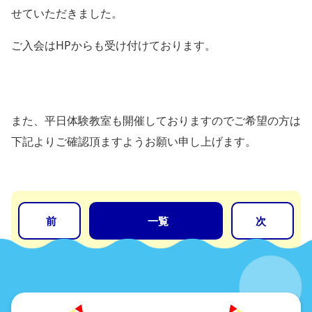
よくある質問
せていただきました。
スクールバス
新着情報
ご入会はHPからも受け付けております。
交通アクセス・スクールバス
お問合わせ
また、平日体験教室も開催しておりますのでご希望の方は
体験予約・お申込み・お問い合わせ
下記よりご確認頂ますようお願い申し上げます。
077-554-3380
会社概要
施設ルール・マナー
前
（PDF）
一覧
次
会員規約・利用規約（PDF）
採用情報
保育園・幼稚園の運営
プライバシーポリシー
者様へ