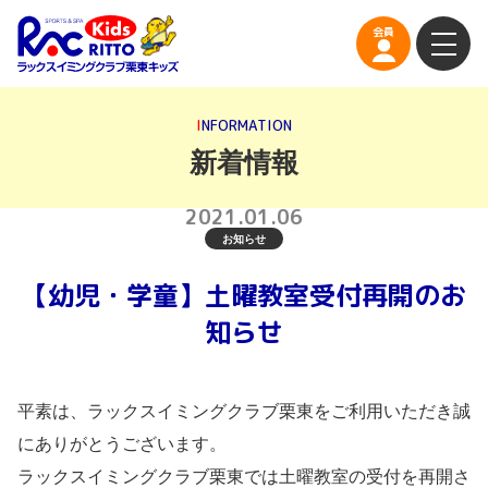
会員
会員
I
N
F
O
R
M
A
T
I
O
N
コンセプト
新着情報
コース紹介
2021.01.06
お知らせ
泳力認定にチャレンジ
【幼児・学童】土曜教室受付再開のお
施設のご案内
知らせ
スクールカレンダー
欠席振替
体験案内
平素は、ラックスイミングクラブ栗東をご利用いただき誠
入会案内
にありがとうございます。
ラックスイミングクラブ栗東では土曜教室の受付を再開さ